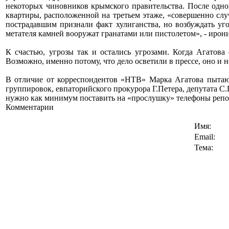
некоторых чиновников крымского правительства. После одной 
квартиры, расположенной на третьем этаже, «совершенно слу
пострадавшим признали факт хулиганства, но возбуждать уго
метателя камней вооружат гранатами или пистолетом», - ирон
К счастью, угрозы так и остались угрозами. Когда Агатов
Возможно, именно потому, что дело осветили в прессе, оно и 
В отличие от корреспондентов «НТВ» Марка Агатова пытают
группировок, евпаторийского прокурора Г.Петера, депутата С
нужно как минимум поставить на «прослушку» телефоны репор
Комментарии
Имя:
Email:
Тема: