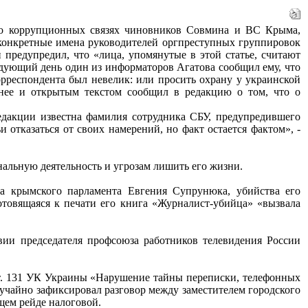
и, о коррупционных связях чиновников Совмина и ВС Крыма,
конкретные имена руководителей оргпреступных группировок
предупредил, что «лица, упомянутые в этой статье, считают
едующий день один из информаторов Агатова сообщил ему, что
рреспондента был невелик: или просить охрану у украинской
днее и открытым текстом сообщил в редакцию о том, что о
редакции известна фамилия сотрудника СБУ, предупредившего
 отказаться от своих намерений, но факт остается фактом», -
ональную деятельность и угрозам лишить его жизни.
ра крымского парламента Евгения Супрунюка, убийства его
отовящаяся к печати его книга «Журналист-убийца» «вызвала
ии председателя профсоюза работников телевидения России
 ст. 131 УК Украины «Нарушение тайны переписки, телефонных
учайно зафиксировал разговор между заместителем городского
щем рейде налоговой.