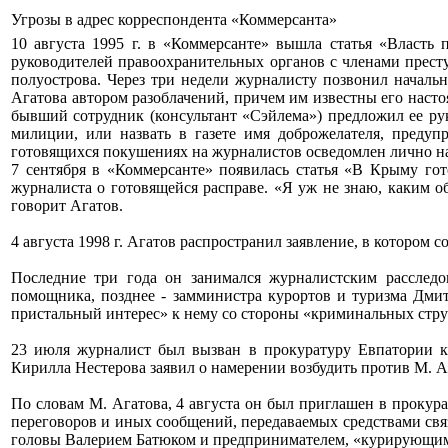
Угрозы в адрес корреспондента «Коммерсанта»
10 августа 1995 г. в «Коммерсанте» вышла статья «Власть
руководителей правоохранительных органов с членами прес
полуострова. Через три недели журналисту позвонил началь
Агатова автором разоблачений, причем им известны его наст
бывший сотрудник (консультант «Сэйлема») предложил ее ру
милиции, или назвать в газете имя доброжелателя, преду
готовящихся покушениях на журналистов осведомлен лично н
7 сентября в «Коммерсанте» появилась статья «В Крыму гот
журналиста о готовящейся расправе. «Я уж не знаю, каким об
говорит Агатов.
4 августа 1998 г. Агатов распространил заявление, в котором 
Последние три года он занимался журналистским расследо
помощника, позднее - замминистра курортов и туризма Дмит
пристальный интерес» к нему со стороны «криминальных стру
23 июля журналист был вызван в прокуратуру Евпатории к
Кирилла Нестерова заявил о намерении возбудить против М. А
По словам М. Агатова, 4 августа он был приглашен в прокур
переговоров и иных сообщений, передаваемых средствами свя
головы Валерием Батюком и предпринимателем, «курирующим»