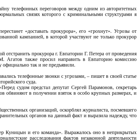
 тайну телефонных переговоров между одним из авторитетных
формальных связях которого с криминальными структурами я
ерестанет «доставать прокурора», его «грохнут». Угрозы от
рованной кампанией, в которой участвуют не только прокурор
 отстранить прокурора г. Евпатории Г. Петера от проведения
. М. Агатов также просил направить в Евпаторию комиссию
 официально так и не предъявили.
вались телефонные звонки с угрозами, – пишет в своей статье
торийского суда.
«Перед судом предстал депутат Сергей Парамонов, секретарь
ов обвиняют в получении взяток в особо крупных размерах, и
бщественных организаций, оскорблял журналиста, посмевшего
ранительных органов на данный факт и выразила надежду, что
ьер Куницын и его команда». Выражалось оно в неприкрытых
рналистские расследования фактов незаконной деятельности