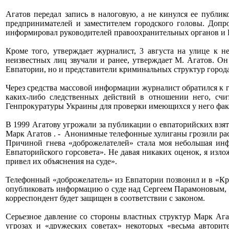
Агатов передал запись в налоговую, а не кинулся ее публи
предпринимателей и заместителем городского головы. Допр
информировал руководителей правоохранительных органов и В
Кроме того, утверждает журналист, 3 августа на улице к н
неизвестных лиц звучали и ранее, утверждает М. Агатов. Он
Евпатории, но и представители криминальных структур города
Через средства массовой информации журналист обратился к 
каких-либо следственных действий в отношении него, счи
Генпрокуратуры Украины для проверки имеющихся у него факт
В 1999 Агатову угрожали за публикации о евпаторийских взят
Марк Агатов . - Анонимные телефонные хулиганы грозили расп
Причиной гнева «доброжелателей» стала моя небольшая инфо
Евпаторийского горсовета». Не давая никаких оценок, я изл
привел их объяснения на суде».
Телефонный «доброжелатель» из Евпатории позвонил и в «Кр
опубликовать информацию о суде над Сергеем Парамоновым, и
корреспондент будет защищен в соответствии с законом.
Серьезное давление со стороны властных структур Марк Аг
угрозах и «дружеских советах» некоторых «весьма авторит