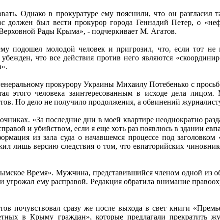
ковать. Однако в прокуратуре ему пояснили, что он разгласил
ос должен был вести прокурор города Геннадий Петер, о «не
ерховной Рады Крыма», - подчеркивает М. Агатов.
ему подошел молодой человек и пригрозил, что, если тот не п
 убежден, что все действия против него являются «скоордини
».
генеральному прокурору Украины Михаилу Потебенько с просьбой
тая этого человека заинтересованным в исходе дела лицом
ов. Но дело не получило продолжения, а обвинений журналисту
очниках. «За последние дни в моей квартире неоднократно разда
равой и убийством, если я еще хоть раз появлюсь в здании евпа
рмация из зала суда о начавшемся процессе под заголовком 
ожил лишь версию следствия о том, что евпаторийских чиновник
ымское Время». Мужчина, представившийся членом одной из о
 угрожал ему расправой. Редакция обратила внимание правоох
атов почувствовал сразу же после выхода в свет книги «Прем
етных в Крыму граждан», которые предлагали прекратить жу