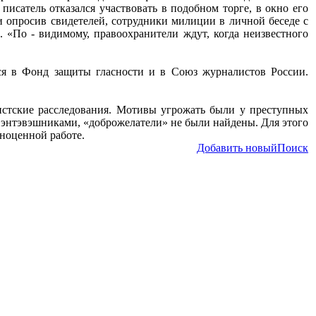
писатель отказался участвовать в подобном торге, в окно его
и опросив свидетелей, сотрудники милиции в личной беседе с
. «По - видимому, правоохранители ждут, когда неизвестного
лся в Фонд защиты гласности и в Союз журналистов России.
истские расследования. Мотивы угрожать были у преступных
с энтэвэшниками, «доброжелатели» не были найдены. Для этого
ноценной работе.
Добавить новый
Поиск