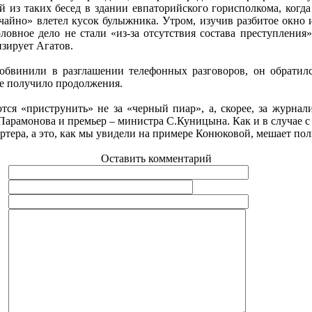
из таких бесед в здании евпаторийского горисполкома, когда 
чайно» влетел кусок булыжника. Утром, изучив разбитое окно 
ловное дело не стали «из-за отсутствия состава преступления»
изирует Агатов.
а обвинили в разглашении телефонных разговоров, он обрати
не получило продолжения.
ся «приструнить» не за «черный пиар», а, скорее, за журнал
.Парамонова и премьер – министра С.Куницына. Как и в случае 
тера, а это, как мы увидели на примере Конюковой, мешает пол
Оставить комментарий