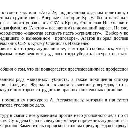
 постсоветская, или «Асса-2», подписанная отделом политик
тупных группировок. Впервые в истории Крыма были названы 
ник главного управления СБУ в Крыму Станислав Ивахненко и 
оящая фамилия (Агатов – псевдоним) и домашний адрес». На сл
ководителю «навсегда заткнуть пасть журналисту». Выбор у ко
предившего о вынесенном «приговоре». Агатов выбрал после
ачальник СБУ в Крыму Станислав Ивахненко.
овятся к отстрелу журналистов», в которой сообщалось, что 
разом этому ведомству удалось тогда убедить фигурантов статьи
сообщил о том, что он подвергается преследованиям за професси
ванием ряда «заказных» убийств, а также похищения спике
рия Гольдича. Журналист в своем заявлении утверждал, что г
ктур и некоторых сотрудников правоохранительных органов».
 помощнику прокурора А. Астраханцеву, который в присутств
гатова уголовное дело.
атуру в связи с возбуждением против него уголовного дела по
зи». Суть дела была в следующем: через приемник журналист сл
 рынок. Заместитель городского головы предупреждал о гряду