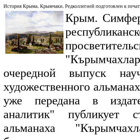
История Крыма. Крымчаки. Редколлегией подготовлен к печа
Крым. Симфер
республи
просветител
"Кърымчахл
очередной выпуск науч
художественного альмана
уже передана в издат
аналитик" публикует 
альманаха "Кърым